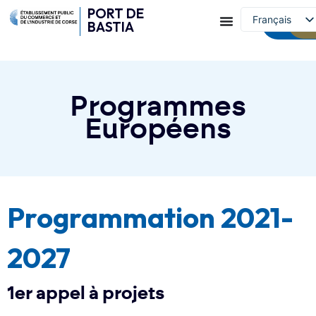
PORT DE
Capitainer
Français
BASTIA
et conta
English (UK)
Programmes
Européens
Programmation 2021-
2027
1er appel à projets